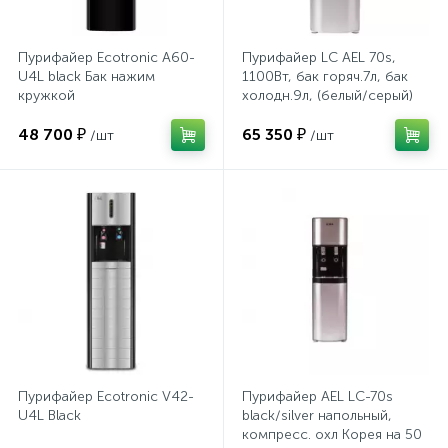
Хлорсодержащие средства
Почтовые ящики
Пурифайер Ecotronic А60-
Пурифайер LC AEL 70s,
U4L black Бак нажим
1100Вт, бак горяч.7л, бак
кружкой
холодн.9л, (белый/серый)
Экспресс-контроль концентрации
19
Приставки к столам
дезсредств
48 700 ₽
65 350 ₽
/шт
/шт
Пюпитры
Ресепшн
2
Сейфы автомобильные
Сейфы взломостойкие
Пурифайер Ecotronic V42-
Пурифайер AEL LC-70s
U4L Black
black/silver напольный,
компресс. охл Корея на 50
2
Сейфы гостиничные