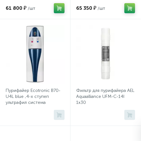
чел
61 800 ₽
65 350 ₽
/шт
/шт
Сейфы депозитные
Сейфы засыпные
Сейфы мебельные
Сейфы огне-взломостойкие
Пурифайер Ecotronic B70-
Фильтр для пурифайера AEL
U4L blue ,4-х ступеп
Aquaalliance UFM-C-14I
Сейфы огнестойкие
ультрафил система
1x30
Сейфы оружейные